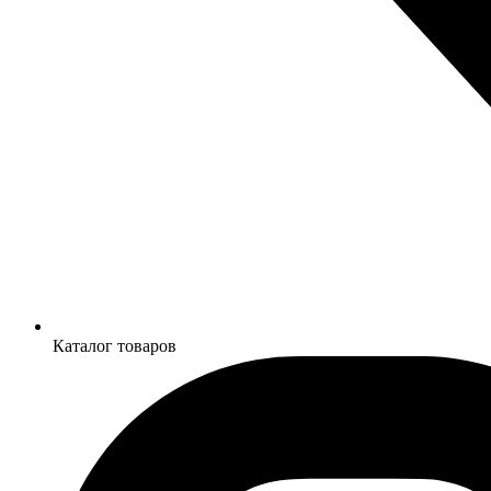
Каталог товаров