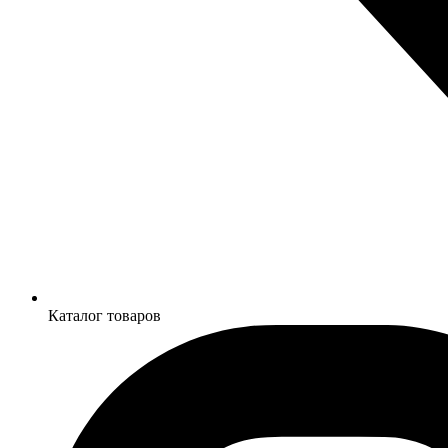
Каталог товаров